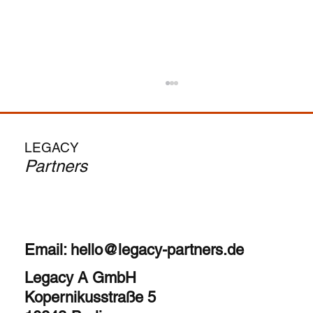
Vom MBA zum CEO: Ist der Search-Fund-
Weg für Dich?
--> Automatische Übersetzung des englischen
LEGACY
Originals. Die Anziehungskraft ist unbestreitbar
Partners
– in deinen 30ern CEO werden, dein eigenes...
Email:
hello@legacy-partners.de
Legacy A GmbH
Kopernikusstraße 5