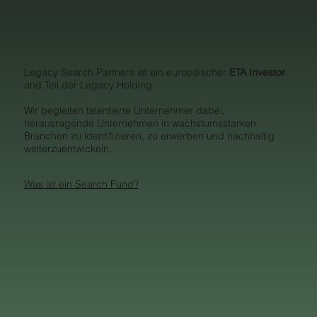
Legacy Search Partners ist ein europäischer
ETA
Investor
und Teil der Legacy Holding.
Wir begleiten talentierte Unternehmer dabei,
herausragende Unternehmen in wachstumsstarken
Branchen zu identifizieren, zu erwerben und nachhaltig
weiterzuentwickeln.
Was ist ein Search Fund?