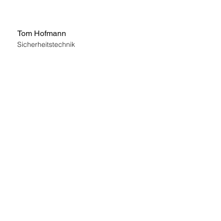
Jerome Casal
JCTC 🇫🇷
Tom Hofmann
Sicherheitstechnik
Jasper von Flotow
Tembo Search 🇩🇪