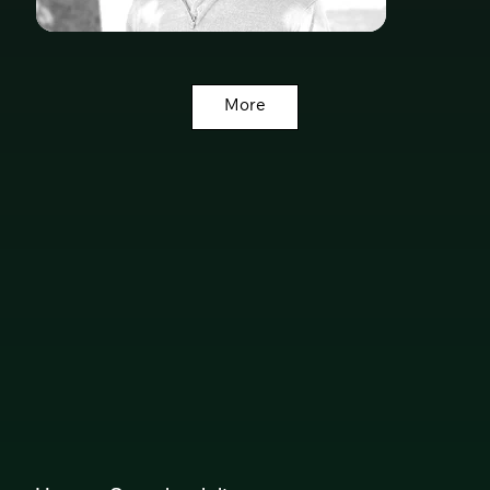
Luca Hany
Amboro Capital 🇨🇭
More
Kathryn Robertson Arrebola
Norte Partners 🇬🇧