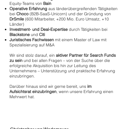
Equity-Teams von
Bain
Operative Erfahrung
aus länderübergreifenden Tätigkeiten
bei
Choco
(B2B-SaaS-Unicorn) und der Gründung von
DrSmile
(600 Mitarbeiter, +200 Mio. Euro Umsatz, +10
Länder)
Investment- und Deal-Expertise
durch Tätigkeiten bei
Blackstone
und
Citi
Andrea Biancardi
Juristisches Fachwissen
mit einem Master of Law mit
Vulturnus Capital 🇮🇹
Spezialisierung auf M&A
Wir sind stolz darauf, ein
aktiver Partner für Search Funds
zu sein
und bei allen Fragen – von der Suche über die
erfolgreiche Akquisition bis hin zur Leitung des
Unternehmens – Unterstützung und praktische Erfahrung
einzubringen.
Darüber hinaus sind wir gerne bereit, uns
im
Aufsichtsrat einzubringen
, wenn unsere Erfahrung einen
Mehrwert hat.