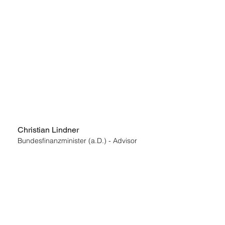
Oguzcan Schmid
SW Nachfolge 🇩🇪
Christian Lindner
Bundesfinanzminister (a.D.) - Advisor
Robert Shore
Shorefox Partners 🇬🇧