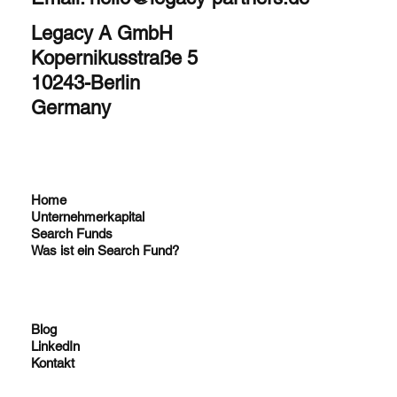
Ghislaine El alami
Legacy A GmbH
Altera Transmission 🇫🇷
Kopernikusstraße 5
10243-Berlin
Germany
Home
Unternehmerkapital
Search Funds
Was ist ein Search Fund?
Giacomo Maria Garbarino -
Blog
Acquired
LinkedIn
Atlas Partners 🇮🇹
Kontakt