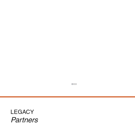
Vom MBA zum CEO: Ist der Search-Fund-
Weg für Dich?
--> Automatische Übersetzung des englischen
LEGACY
Originals. Die Anziehungskraft ist unbestreitbar
Partners
– in deinen 30ern CEO werden, dein eigenes...