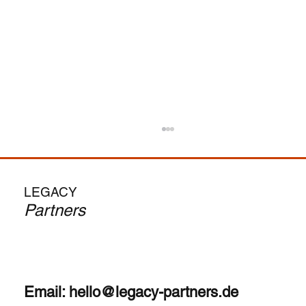
Vom MBA zum CEO: Ist der Search-Fund-
Weg für Dich?
--> Automatische Übersetzung des englischen
LEGACY
Originals. Die Anziehungskraft ist unbestreitbar
Partners
– in deinen 30ern CEO werden, dein eigenes...
Email:
hello@legacy-partners.de